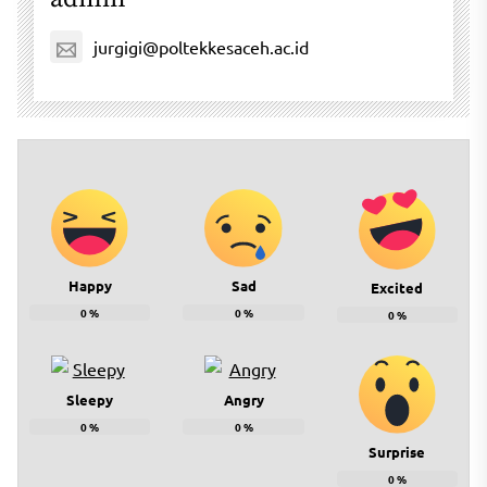
jurgigi@poltekkesaceh.ac.id
Happy
Sad
Excited
0
%
0
%
0
%
Sleepy
Angry
0
%
0
%
Surprise
0
%