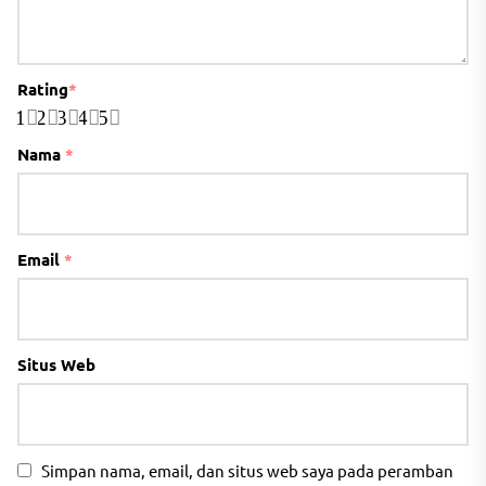
Rating
*
1
2
3
4
5
Nama
*
Email
*
Situs Web
Simpan nama, email, dan situs web saya pada peramban